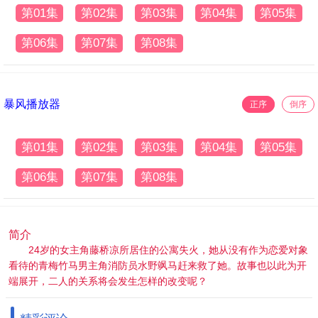
第01集
第02集
第03集
第04集
第05集
第06集
第07集
第08集
暴风播放器
正序
倒序
第01集
第02集
第03集
第04集
第05集
第06集
第07集
第08集
简介
24岁的女主角藤桥凉所居住的公寓失火，她从没有作为恋爱对象
看待的青梅竹马男主角消防员水野飒马赶来救了她。故事也以此为开
端展开，二人的关系将会发生怎样的改变呢？