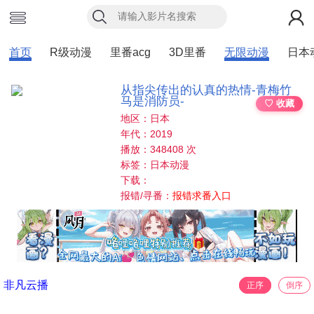
首页
R级动漫
里番acg
3D里番
无限动漫
日本
从指尖传出的认真的热情-青梅竹
马是消防员-
♡ 收藏
地区：日本
年代：2019
播放：348408 次
标签：日本动漫
下载：
报错/寻番：
报错求番入口
非凡云播
正序
倒序