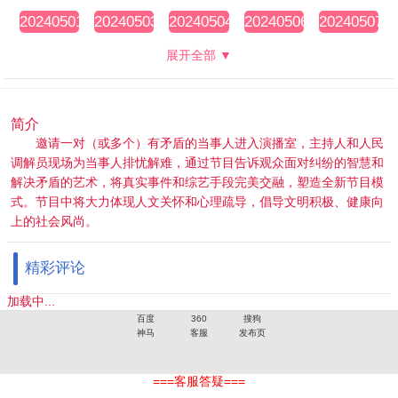
期
期
期
期
期
20240501
20240503
20240504
20240506
20240507
期
期
期
期
期
展开全部 ▼
简介
邀请一对（或多个）有矛盾的当事人进入演播室，主持人和人民
调解员现场为当事人排忧解难，通过节目告诉观众面对纠纷的智慧和
解决矛盾的艺术，将真实事件和综艺手段完美交融，塑造全新节目模
式。节目中将大力体现人文关怀和心理疏导，倡导文明积极、健康向
上的社会风尚。
精彩评论
加载中...
百度
360
搜狗
神马
客服
发布页
===客服答疑===