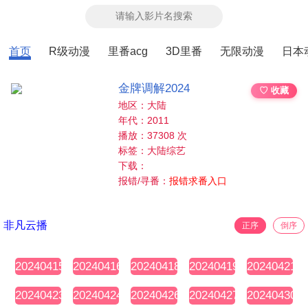
首页
R级动漫
里番acg
3D里番
无限动漫
日本
金牌调解2024
♡ 收藏
地区：大陆
年代：2011
播放：37308 次
标签：大陆综艺
下载：
报错/寻番：
报错求番入口
非凡云播
正序
倒序
20240415
20240416
20240418
20240419
20240421
期
期
期
期
期
20240423
20240424
20240426
20240427
20240430