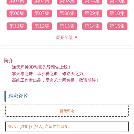
第01集
第02集
第03集
第04集
第05集
第06集
第07集
第08集
第09集
第10集
第11集
第12集
第13集
第14集
第15集
展开全部 ▼
简介
逆天邪神3D动画先导预告上线！
掌天毒之珠，承邪神之血，修逆天之力。
高能工作室出品，爱奇艺全网独播，敬请期待！
精彩评论
暂无评论
提示：
[注册]
/
[登入]
之后才能回复。