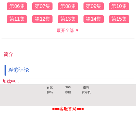
第06集
第07集
第08集
第09集
第10集
第11集
第12集
第13集
第14集
第15集
展开全部 ▼
简介
精彩评论
加载中...
百度
360
搜狗
神马
客服
发布页
===客服答疑===