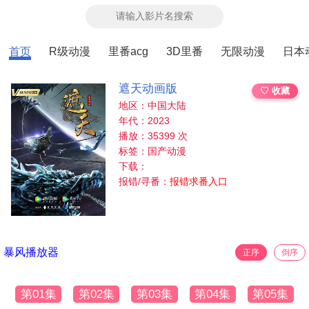
首页
R级动漫
里番acg
3D里番
无限动漫
日本
遮天动画版
♡ 收藏
地区：中国大陆
年代：2023
播放：35399 次
标签：国产动漫
下载：
报错/寻番：
报错求番入口
暴风播放器
正序
倒序
第01集
第02集
第03集
第04集
第05集