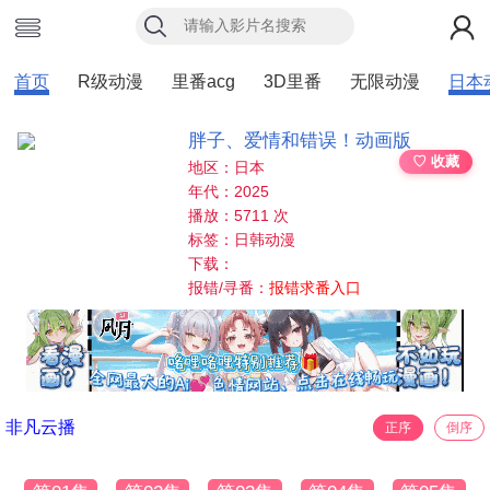
首页
R级动漫
里番acg
3D里番
无限动漫
日本
胖子、爱情和错误！动画版
♡ 收藏
地区：日本
年代：2025
播放：5711 次
标签：日韩动漫
下载：
报错/寻番：
报错求番入口
非凡云播
正序
倒序