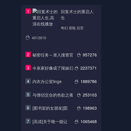
1
回复术士的重启人
生
奇幻 冒险 后宫
4012610
2
秘密任务～潜入搜查官
957276
3
今泉家好像成了辣妹们
2237371
4
内衣办公室linge
1889786
5
与僧侣交合的色欲之夜
253103
6
[图书室的女朋友]図
198963
7
[高清]关于唯一能让
1065468