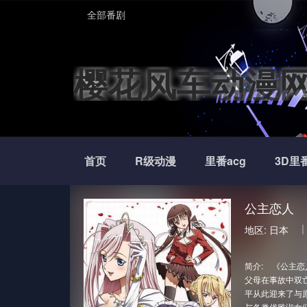
全部番剧
樱花风车动漫
首页
R级动漫
里番acg
3D里
公主恋人
地区:
日本
简介:
《公主恋人
父母在事故中双
平从此迎来了与
与各类优雅淑女