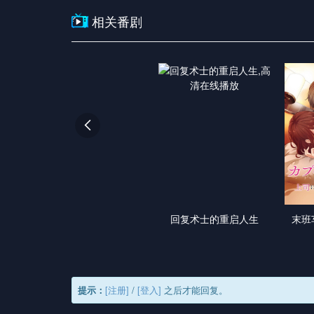
相关番剧

回复术士的重启人生
末班
提示：
[注册]
/
[登入]
之后才能回复。