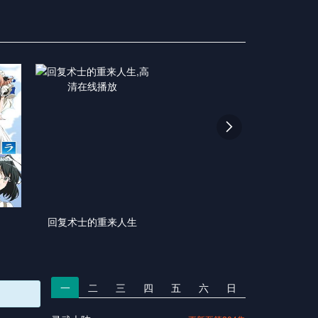

回复术士的重来人生
一
二
三
四
五
六
日