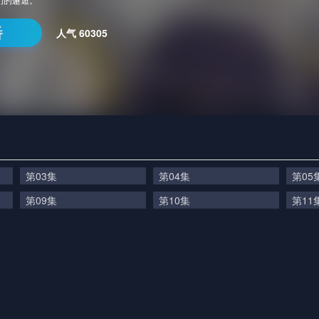
番
人气
60305
第03集
第04集
第05
第09集
第10集
第11