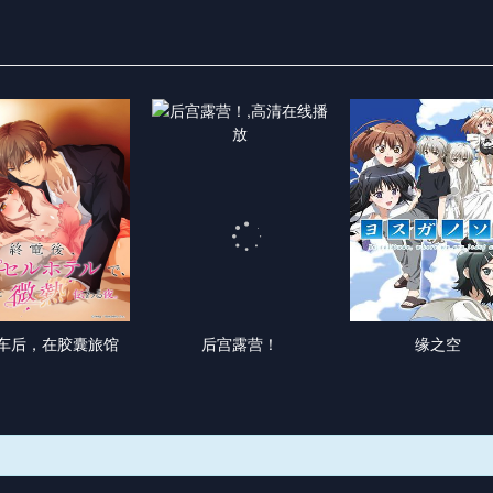
车后，在胶囊旅馆
后宫露营！
缘之空