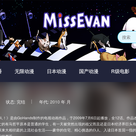
网
番
无限动漫
日本动漫
国产动漫
R级电影
状态:
完结
年代:
2010
年
月
！》是由GoHands制作的电视动画作品，于2009年7月6日起播放，全12话。作品改
亡的有马哲平原本是普通的学生，有一天被突然出现的祖父而且还是日本经济界巨头
原来大相径庭的上流社会生活——豪华的住宅、精心挑选的仆人、入读日本首屈一指
们的邂逅。