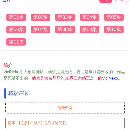
第01集
第02集
第03集
第04集
第05集
第06集
第07集
第08集
第09集
第10集
第11集
简介
ViciNeko不大创造神话，画饼是周更的，赞助是每月都要收的，作品
是死活不出的。
他就是大名鼎鼎的3D界三大鸽王之一的
ViciNeko
。
精彩评论
暂无评论
提示：
[注册]
/
[登入]
之后才能回复。