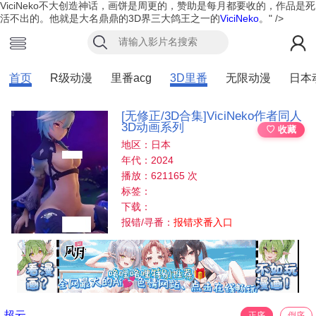
ViciNeko不大创造神话，画饼是周更的，赞助是每月都要收的，作品是死
活不出的。他就是大名鼎鼎的3D界三大鸽王之一的
ViciNeko
。" />
首页
R级动漫
里番acg
3D里番
无限动漫
日本
[无修正/3D合集]ViciNeko作者同人
3D动画系列
♡ 收藏
地区：日本
年代：2024
播放：621165 次
标签：
下载：
报错/寻番：
报错求番入口
超云
正序
倒序