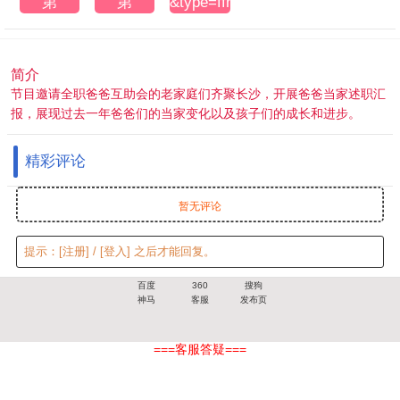
第
第
&type=ffm3u8
20250505
20250505
期上
期下
简介
节目邀请全职爸爸互助会的老家庭们齐聚长沙，开展爸爸当家述职汇
报，展现过去一年爸爸们的当家变化以及孩子们的成长和进步。
精彩评论
暂无评论
提示：
[注册]
/
[登入]
之后才能回复。
百度
360
搜狗
神马
客服
发布页
===客服答疑===