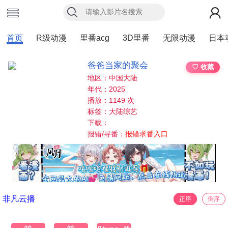
首页
R级动漫
里番acg
3D里番
无限动漫
日本
爸爸当家的聚会
♡ 收藏
地区：中国大陆
年代：2025
播放：1149 次
标签：大陆综艺
下载：
报错/寻番：
报错求番入口
非凡云播
正序
倒序