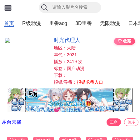
首页
R级动漫
里番acg
3D里番
无限动漫
日本
时光代理人
♡ 收藏
地区：大陆
年代：2021
播放：2419 次
标签：国产动漫
下载：
报错/寻番：
报错求番入口
茅台云播
正序
倒序