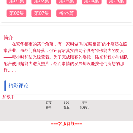
第01集
第02集
第03集
第04集
第05集
第06集
第07集
番外篇
简介
在繁华都市的某个角落，有一家叫做“时光照相馆”的小店还在照
常营业。虽然门庭冷落，但它背后其实由两个具有特殊能力的男人
——程小时和陆光经营着。为了完成顾客的委托，陆光和程小时组队
配合使用超能力进入照片，然而事情的发展却没能按他们所想的那
样……
精彩评论
加载中...
百度
360
搜狗
神马
客服
发布页
===客服答疑===