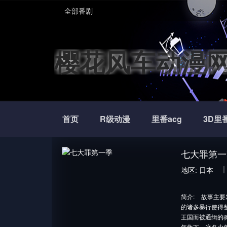
全部番剧
樱花风车动漫
首页
R级动漫
里番acg
3D里
七大罪第一
地区:
日本
简介:
故事主要
的诸多暴行使得
王国而被通缉的
年救下，这名少