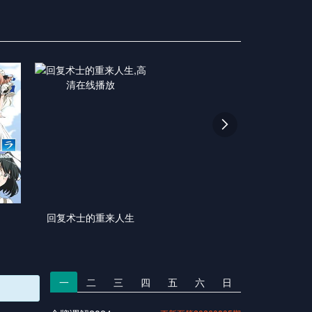

回复术士的重来人生
一
二
三
四
五
六
日