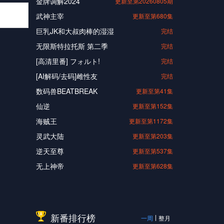
金牌调解2024
更新至第20260805期
武神主宰
更新至第680集
巨乳JK和大叔肉棒的湿湿
完结
无限斯特拉托斯 第二季
完结
[高清里番] フォルト!
完结
[AI解码/去码]雌性友
完结
数码兽BEATBREAK
更新至第41集
仙逆
更新至第152集
海贼王
更新至第1172集
灵武大陆
更新至第203集
逆天至尊
更新至第537集
无上神帝
更新至第628集
新番排行榜
一周
整月