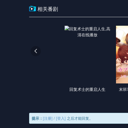
相关番剧

回复术士的重启人生
末班
提示：
[注册]
/
[登入]
之后才能回复。