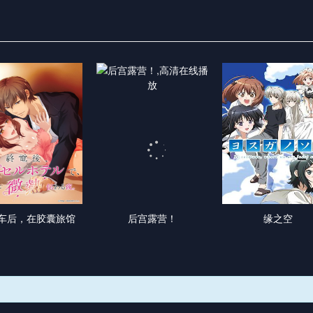
车后，在胶囊旅馆
后宫露营！
缘之空