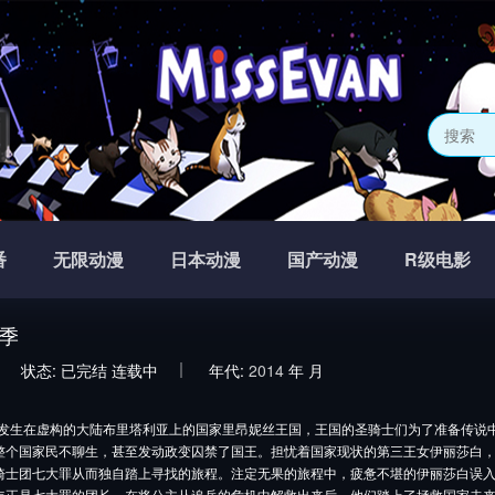
网
番
无限动漫
日本动漫
国产动漫
R级电影
季
状态:
已完结
连载中
年代:
2014
年
月
发生在虚构的大陆布里塔利亚上的国家里昂妮丝王国，王国的圣骑士们为了准备传说
整个国家民不聊生，甚至发动政变囚禁了国王。担忧着国家现状的第三王女伊丽莎白
骑士团七大罪从而独自踏上寻找的旅程。注定无果的旅程中，疲惫不堪的伊丽莎白误
年正是七大罪的团长。在将公主从追兵的危机中解救出来后，他们踏上了拯救国家未来