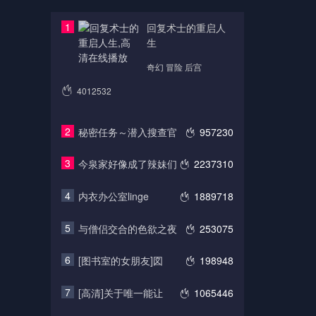
1
回复术士的重启人
生
奇幻 冒险 后宫
4012532
2
秘密任务～潜入搜查官
957230
3
今泉家好像成了辣妹们
2237310
4
内衣办公室linge
1889718
5
与僧侣交合的色欲之夜
253075
6
[图书室的女朋友]図
198948
7
[高清]关于唯一能让
1065446