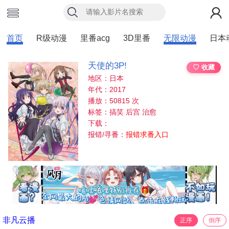
首页
R级动漫
里番acg
3D里番
无限动漫
日本
天使的3P!
♡ 收藏
地区：日本
年代：2017
播放：50815 次
标签：搞笑 后宫 治愈
下载：
报错/寻番：
报错求番入口
非凡云播
正序
倒序