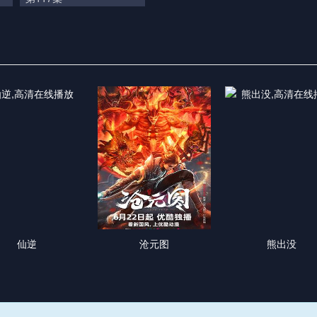
仙逆
沧元图
熊出没