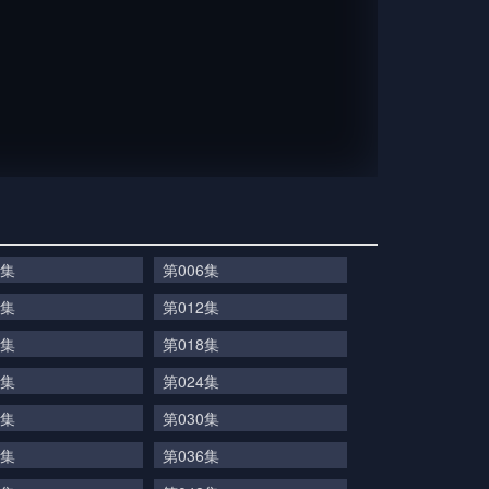
5集
第006集
1集
第012集
7集
第018集
3集
第024集
9集
第030集
5集
第036集