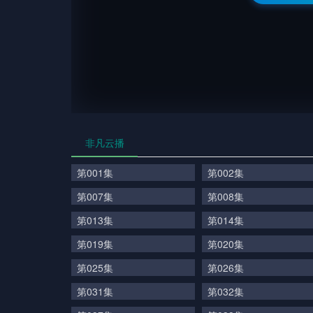
非凡云播
第001集
第002集
第007集
第008集
第013集
第014集
第019集
第020集
第025集
第026集
第031集
第032集