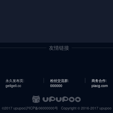
友情链接
永久发布页:
粉丝交流群:
商务合作:
geligeli.cc
000000
piacg.com
©2017 upupoo沪ICP备06000000号 Copyright © 2016-2017 upupoo