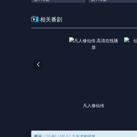
相关番剧

凡人修仙传
提示：
[注册]
/
[登入]
之后才能回复。