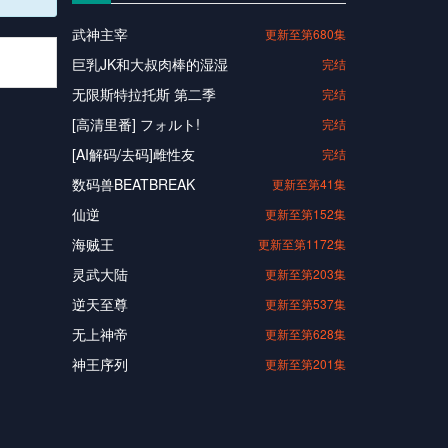
武神主宰
更新至第680集
巨乳JK和大叔肉棒的湿湿
完结
无限斯特拉托斯 第二季
完结
[高清里番] フォルト!
完结
[AI解码/去码]雌性友
完结
数码兽BEATBREAK
更新至第41集
仙逆
更新至第152集
海贼王
更新至第1172集
灵武大陆
更新至第203集
逆天至尊
更新至第537集
无上神帝
更新至第628集
神王序列
更新至第201集