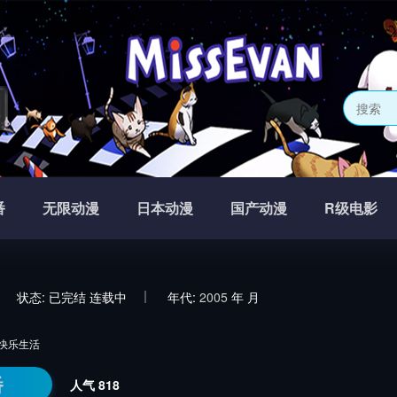
网
番
无限动漫
日本动漫
国产动漫
R级电影
状态:
已完结
连载中
年代:
2005
年
月
的快乐生活
番
人气
818