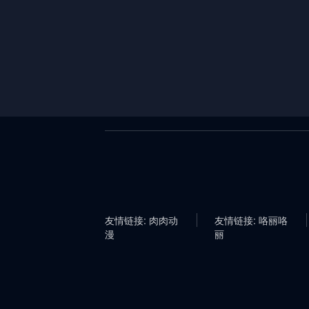
友情链接: 肉肉动
友情链接: 咯丽咯
漫
丽