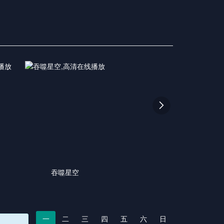

吞噬星空
一
二
三
四
五
六
日