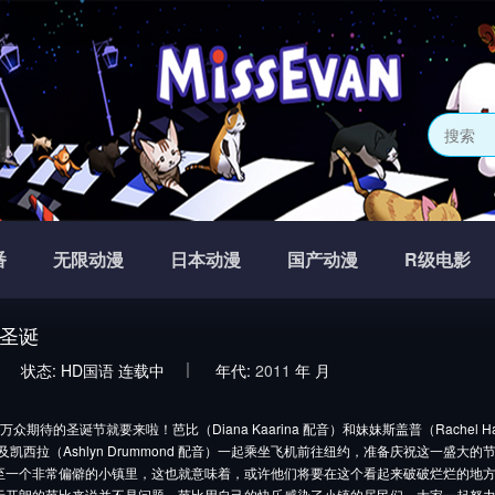
网
番
无限动漫
日本动漫
国产动漫
R级电影
圣诞
状态:
HD国语
连载中
年代:
2011
年
月
众期待的圣诞节就要来啦！芭比（Diana Kaarina 配音）和妹妹斯盖普（Rachel Har
音）以及凯西拉（Ashlyn Drummond 配音）一起乘坐飞机前往纽约，准备庆祝这一盛
至一个非常偏僻的小镇里，这也就意味着，或许他们将要在这个看起来破破烂烂的地方
于开朗的芭比来说并不是问题。芭比用自己的快乐感染了小镇的居民们，大家一起努