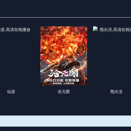
仙逆
沧元图
熊出没