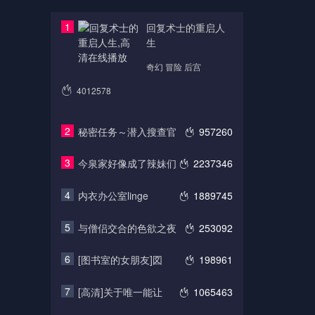
1
回复术士的重启人
生
奇幻 冒险 后宫
4012578
2
秘密任务～潜入搜查官
957260
3
今泉家好像成了辣妹们
2237346
4
内衣办公室linge
1889745
5
与僧侣交合的色欲之夜
253092
6
[图书室的女朋友]図
198961
7
[高清]关于唯一能让
1065463