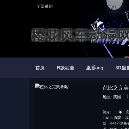
全部番剧
樱花风车动漫
首页
R级动漫
里番acg
3D里
芭比之完美
地区:
美国
简介:
一年一度万
Lavoie 配
暴，不得不迫降
观，但这一切对