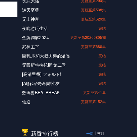
灵武大陆
更新至第204集
逆天至尊
更新至第538集
无上神帝
更新至第629集
夜晚游玩生活
完结
金牌调解2024
更新至第20260805期
武神主宰
更新至第680集
巨乳JK和大叔肉棒的湿湿
完结
无限斯特拉托斯 第二季
完结
[高清里番] フォルト!
完结
[AI解码/去码]雌性友
完结
数码兽BEATBREAK
更新至第41集
仙逆
更新至第152集
新番排行榜
一周
整月