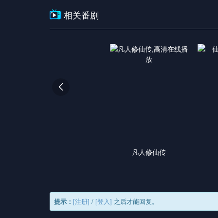
相关番剧

凡人修仙传
提示：
[注册]
/
[登入]
之后才能回复。