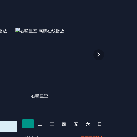

吞噬星空
一
二
三
四
五
六
日