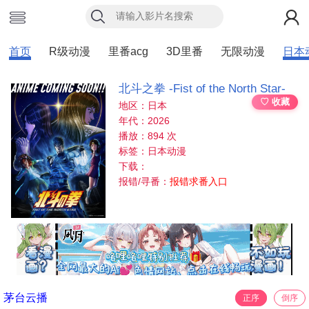
首页
R级动漫
里番acg
3D里番
无限动漫
日本
北⽃之拳 -Fist of the North Star-
♡ 收藏
地区：日本
年代：2026
播放：894 次
标签：日本动漫
下载：
报错/寻番：
报错求番入口
茅台云播
正序
倒序