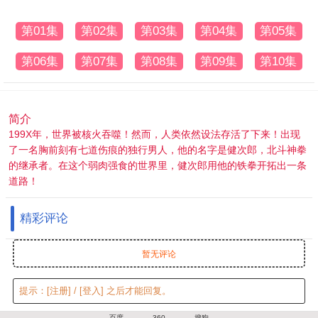
第01集
第02集
第03集
第04集
第05集
第06集
第07集
第08集
第09集
第10集
简介
199X年，世界被核火吞噬！然而，人类依然设法存活了下来！出现
了一名胸前刻有七道伤痕的独行男人，他的名字是健次郎，北斗神拳
的继承者。在这个弱肉强食的世界里，健次郎用他的铁拳开拓出一条
道路！
精彩评论
暂无评论
提示：
[注册]
/
[登入]
之后才能回复。
百度
360
搜狗