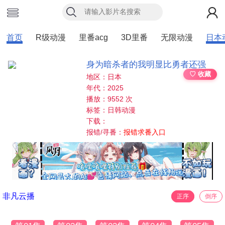
首页
R级动漫
里番acg
3D里番
无限动漫
日本
身为暗杀者的我明显比勇者还强
♡ 收藏
地区：日本
年代：2025
播放：9552 次
标签：日韩动漫
下载：
报错/寻番：
报错求番入口
非凡云播
正序
倒序