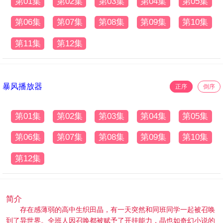
第01集
第02集
第03集
第04集
第05集
第06集
第07集
第08集
第09集
第10集
第11集
第12集
暴风播放器
正序
倒序
第01集
第02集
第03集
第04集
第05集
第06集
第07集
第08集
第09集
第10集
第12集
简介
存在感薄弱的高中生织田晶，有一天突然和同班同学一起被召唤
到了异世界。全班人因召唤都被赋予了开挂能力，晶也如奇幻小说的