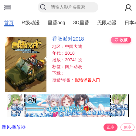
首页
R级动漫
里番acg
3D里番
无限动漫
日本
香肠派对2018
♡ 收藏
地区：中国大陆
年代：2018
播放：20741 次
标签：国产动漫
下载：
报错/寻番：
报错求番入口
暴风播放器
正序
倒序