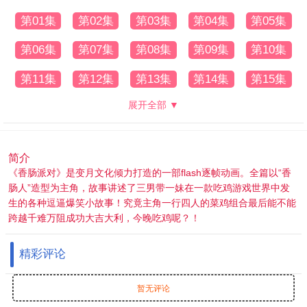
第01集
第02集
第03集
第04集
第05集
第06集
第07集
第08集
第09集
第10集
第11集
第12集
第13集
第14集
第15集
展开全部 ▼
简介
《香肠派对》是变月文化倾力打造的一部flash逐帧动画。全篇以“香
肠人”造型为主角，故事讲述了三男带一妹在一款吃鸡游戏世界中发
生的各种逗逼爆笑小故事！究竟主角一行四人的菜鸡组合最后能不能
跨越千难万阻成功大吉大利，今晚吃鸡呢？！
精彩评论
暂无评论