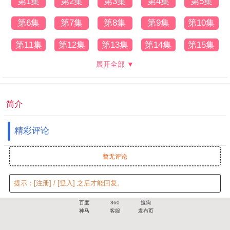
第1集
第2集
第3集
第4集
第5集
第6集
第7集
第8集
第9集
第10集
第11集
第12集
第13集
第14集
第15集
展开全部 ▼
简介
精彩评论
暂无评论
提示：
[注册]
/
[登入]
之后才能回复。
百度
360
搜狗
神马
客服
发布页