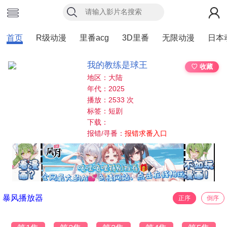
首页
R级动漫
里番acg
3D里番
无限动漫
日本
我的教练是球王
♡ 收藏
地区：大陆
年代：2025
播放：2533 次
标签：短剧
下载：
报错/寻番：
报错求番入口
暴风播放器
正序
倒序