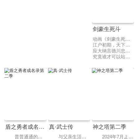
剑豪生死斗
动画《剑豪生死斗》改编自南條範夫原作的同名漫画。
江户初期，天下太平。
应大纳言德川忠长的命令，一直都是以木剑来进行的殿前比武改为使用真剑。参加这一场比武的是岩本虎眼道场的同门——独臂的藤木源之助和盲眼的伊良子清玄。
究竟谁才可以站在武士道的顶点？残酷的命运开始了……
盾之勇者成名录第二季
真·武士传
神之塔第二季
普普通通的大学生——岩谷尚文受到召唤来到异世界，成为了四圣勇者之一——“盾之勇者”。尽管蒙受不白之冤，多次遭到迫害，他依旧和拉芙塔莉雅、菲洛和梅尔蒂这几个好伙伴齐心协力，从威胁世界的灾厄“浪潮”中保护着人们。在自身的努力和梅洛马格女王的帮助下，尚文恢复了名誉，获得了自己的领地，并为应对即将再次袭来的浪潮进行着准备。然而，在梅洛马格东方的灵龟国，能带来前所未有灾难的魔物——灵龟复活了。尚文接受了女王讨伐灵龟的委托，一行人带上新加入的队友莉西亚前往灵龟国。在联军陆续集结之时，灵龟国国王侧室——奥斯特·蓬莱摄政王妃出现在了尚文面前。尚文从她口中得知，灵龟是被人以非常规方式复活的。他们究竟能否讨伐灵龟，揪出幕后黑手呢？
与父亲生活在森林的少年铁剑，想成为天下第一剑士。在一次偶然中，他被大猩猩追击无意间到达城市，与被“剑”的魔力影响而成为鬼的高中生剑道高手鬼丸猛产生斗争，开启了寻找“剑”的旅途。
2024年7月より放送決定。原作でも人気の「王子の帰還」「工房戦」の２エピソードが描かれます。